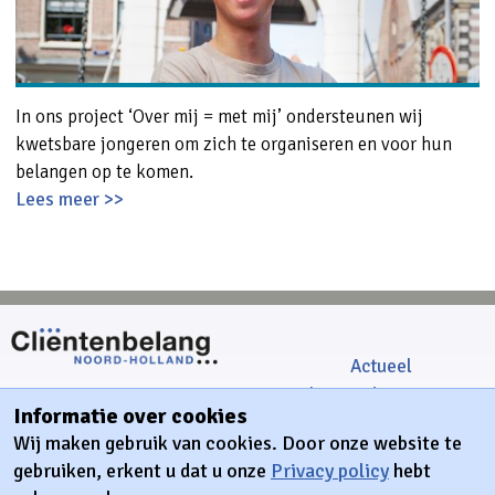
In ons project ‘Over mij = met mij’ ondersteunen wij
kwetsbare jongeren om zich te organiseren en voor hun
belangen op te komen.
Lees meer >>
Actueel
Cliëntondersteuning
HUBB gebouw
Informatie over cookies
Ons aanbod
Jacob Bontiusplaats 9
Wij maken gebruik van cookies. Door onze website te
Crisiskaart
1018 LL Amsterdam
gebruiken, erkent u dat u onze
Privacy policy
hebt
Participatie
+31 (0)85 06 42 000