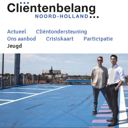
Actueel
Cliëntondersteuning
Ons aanbod
Crisiskaart
Participatie
Jeugd