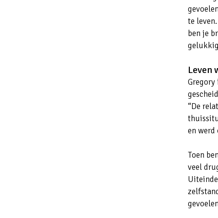
gevoelen
te leven.
ben je b
gelukkig
Leven 
Gregory i
gescheid
“De rela
thuissit
en werd 
Toen ben
veel dru
Uiteinde
zelfstan
gevoelen