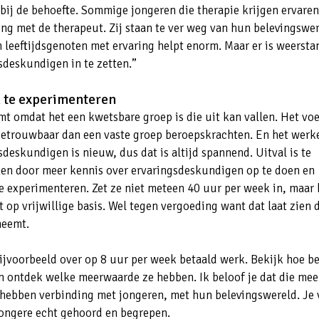
 bij de behoefte. Sommige jongeren die therapie krijgen ervare
ing met de therapeut. Zij staan te ver weg van hun belevingswer
n leeftijdsgenoten met ervaring helpt enorm. Maar er is weerst
sdeskundigen in te zetten.”
 te experimenteren
t omdat het een kwetsbare groep is die uit kan vallen. Het voe
etrouwbaar dan een vaste groep beroepskrachten. En het werk
sdeskundigen is nieuw, dus dat is altijd spannend. Uitval is te
n door meer kennis over ervaringsdeskundigen op te doen en
e experimenteren. Zet ze niet meteen 40 uur per week in, maar
t op vrijwillige basis. Wel tegen vergoeding want dat laat zien d
 neemt.
ijvoorbeeld over op 8 uur per week betaald werk. Bekijk hoe be
en ontdek welke meerwaarde ze hebben. Ik beloof je dat die me
ij hebben verbinding met jongeren, met hun belevingswereld. Je v
jongere echt gehoord en begrepen.