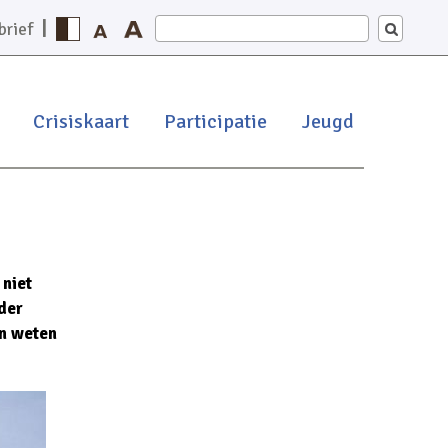
Zoeken
|
brief
in
deze
website
Crisiskaart
Participatie
Jeugd
 niet
der
n weten