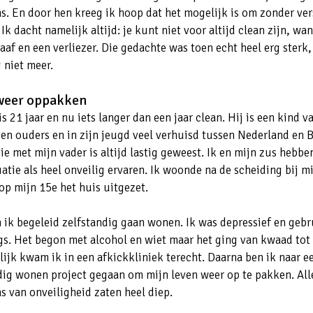
s. En door hen kreeg ik hoop dat het mogelijk is om zonder ver
 Ik dacht namelijk altijd: je kunt niet voor altijd clean zijn, wa
raaf en een verliezer. Die gedachte was toen echt heel erg sterk
 niet meer.
weer oppakken
s 21 jaar en nu iets langer dan een jaar clean. Hij is een kind v
en ouders en in zijn jeugd veel verhuisd tussen Nederland en B
tie met mijn vader is altijd lastig geweest. Ik en mijn zus hebbe
uatie als heel onveilig ervaren. Ik woonde na de scheiding bij m
op mijn 15e het huis uitgezet.
 ik begeleid zelfstandig gaan wonen. Ik was depressief en gebr
gs. Het begon met alcohol en wiet maar het ging van kwaad tot 
lijk kwam ik in een afkickkliniek terecht. Daarna ben ik naar e
dig wonen project gegaan om mijn leven weer op te pakken. All
s van onveiligheid zaten heel diep.