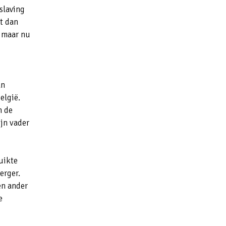
slaving
nt dan
, maar nu
an
elgië.
n de
ijn vader
uikte
erger.
en ander
e