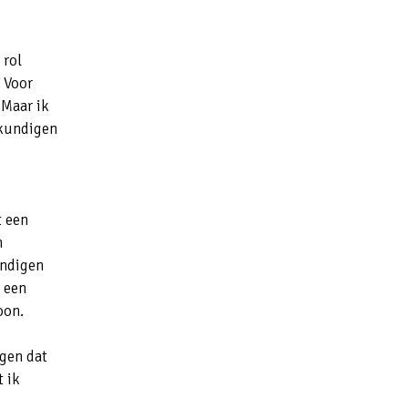
 rol
. Voor
 Maar ik
skundigen
t een
n
undigen
 een
oon.
ggen dat
 ik