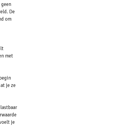
n geen
eld. De
and om
lt
en met
 begin
at je ze
lastbaar
erwaarde
oelt je