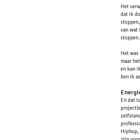
Het verw
dat ik d
stoppen,
van wat 
stoppen.
Het was 
maar het
en kan i
ben ik a
Energ
En dat is
projectl
zelfstan
professio
Hiphop, 
zijn voor