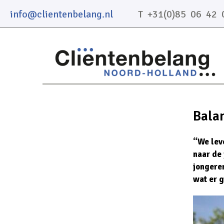
info@clientenbelang.nl
T +31(0)85 06 42 
Balan
“We leve
naar de
jongere
wat er g