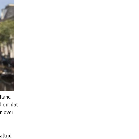
lland
gd om dat
n over
altijd