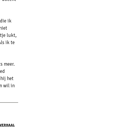
die ik
niet
je lukt,
ls ik te
ts meer.
oed
hij het
n wil in
VERHAAL