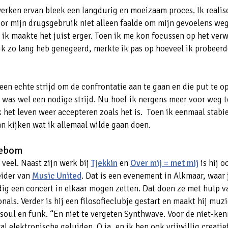
erken ervan bleek een langdurig en moeizaam proces. Ik reali
oor mijn drugsgebruik niet alleen faalde om mijn gevoelens weg
 ik maakte het juist erger. Toen ik me kon focussen op het ver
ik zo lang heb genegeerd, merkte ik pas op hoeveel ik probeerd
een echte strijd om de confrontatie aan te gaan en die put te o
 was wel een nodige strijd. Nu hoef ik nergens meer voor weg t
k het leven weer accepteren zoals het is. Toen ik eenmaal stabie
an kijken wat ik allemaal wilde gaan doen.
iebom
 veel. Naast zijn werk bij
Tjekkin
en
Over mij = met mij
is hij o
eider van
Music United
. Dat is een evenement in Alkmaar, waar
dig een concert in elkaar mogen zetten. Dat doen ze met hulp v
nals. Verder is hij een filosofieclubje gestart en maakt hij muzi
soul en funk. “En niet te vergeten Synthwave. Voor de niet-ken
al elektronische geluiden. O ja, en ik ben ook vrijwillig creati