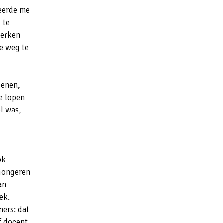
seerde me
 te
werken
e weg te
penen,
e lopen
l was,
ok
 jongeren
an
ek.
ners: dat
ef docent