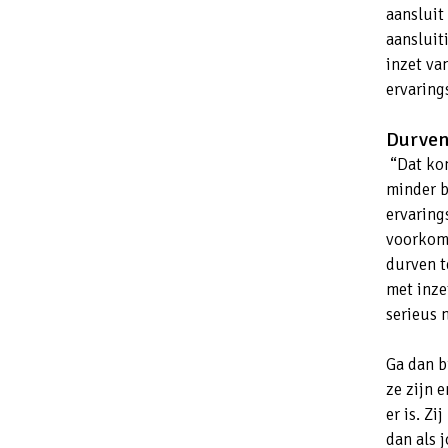
aansluit
aansluit
inzet va
ervaring
Durven
“Dat kom
minder b
ervaring
voorkome
durven t
met inze
serieus
Ga dan b
ze zijn 
er is. Z
dan als 