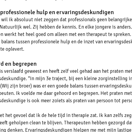
 professionele hulp en ervaringsdeskundigen
wil ik absoluut niet zeggen dat professionals geen belangrijke
Natuurlijk wel. Zij hebben de kennis. En elke jongere is anders
 werkt het heel goed om alleen met een therapeut te spreken.
 balans tussen professionele hulp en de inzet van ervaringsde
te oplevert.
d en begrepen
is verslaafd geweest en heeft zelf veel gehad aan het praten me
deskundige. “In mijn 3e traject, bij een kleine zorginstelling i
(Wij zijn broer) was er een goede balans tussen ervaringsdesk
peuten. Ik voelde me daar gehoord en begrepen. Het praten met
sdeskundige is ook meer zoiets als praten van persoon tot pers
et het gevoel dat ik de hele tijd in therapie zat. Ik kan zelfs ze
eeft geholpen clean te blijven. Therapeuten hebben gezorgd dat
ing denken. Ervaringsdeskundigen hielpen me met mijn lastige