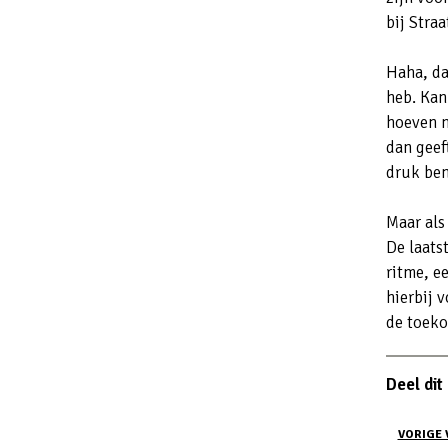
bij Stra
Haha, dat
heb. Kan
hoeven m
dan geeft
druk ben
Maar als
De laatst
ritme, e
hierbij 
de toeko
Deel dit 
VORIGE 